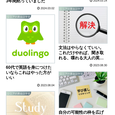
3年間黙っていました
2024.03.14
2024.03.02
シニアの英会話学習
シニアの英会話学習
文法はやらなくていい。
これだけやれば、聞き取
れる、喋れる大人の英語
学習
2023.08.30
60代で英語を身につけた
いならこれはやった方が
シニアの英会話学習
いい
2023.08.04
シニアの英会話学習
自分の可能性の枠を広げ