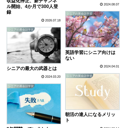
収益化停止、新チャンネ
2024.08.07
ル開始、4か月で300人登
録
シニアの英会話学習
2026.07.18
シニアの英会話学習
英語学習にシニア向けは
ない
2024.04.01
シニアの最大の武器とは
シニアの英会話学習
2024.03.20
シニアの英会話学習
朝活の達人になるメリッ
ト