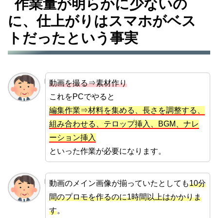
作業量が明らかに少ないの
に、仕上がりはスマホがベス
トだったという事実
動画を撮る⇒素材作り
これをPCでやると
編集作業⇒材料を集める、長さを調整する、
組み合わせる、テロップ挿入、BGM、ナレ
ーション挿入
といった作業が必要になります。
動画のメイン画像が揃っていたとしても
10分
間のプロモを作るのに1時間以上はかかりま
す
。