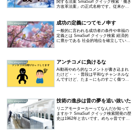
関する法案 SmaSurf クイック検索「働き
方改革法案」の正式名称です。従来から
問題となっていた長時間労働や過労死の
問題を解決するための法案です。国は現
行の施策に加えて次の4つを加えました。
成功の定義につてモノ申す
Uncategorized
労働時間の...
一般的に言われる成功者の条件や幸福の
定義とは SmaSurf クイック検索 経済的
に豊かである 社会的地位を確立している
円満な家庭を持っている 交友関係が広い
やるべき仕事を持っているとかなんとか
言われているけど・・・はたしてそうな
のかな...
アンチコメに負けるな
Uncategorized
Ai動画やめろ的なコメントが書き込まれ
たけど・・・普段は平和なチャンネルな
んですけど、たま～にものすごく傷つく
コメントする奴がいるんです。今回のは
「AIは、誤解をまねく恐れがあるのでや
めたほうがいいですよ」っていうコメン
トです。僕が動画作る...
技術の進歩は昔の夢を追い抜いた
Uncategorized
リニアモーターカーってなんだか知って
ますか？ SmaSurf クイック検索開発の歴
史は1962年と古いです。めちゃ昔です。
今から58年も前です。メチャメチャ大昔
です。江戸時代の大発明をハイテク時代
に実用化するようなもんかもしれな
い・・・磁力...