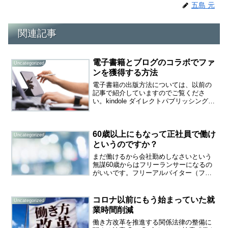
五島 元
関連記事
電子書籍とブログのコラボでファ
Uncategorized
ンを獲得する方法
電子書籍の出版方法については、以前の
記事で紹介していますのでご覧くださ
い。kindole ダイレクトパブリッシング
KDPを使えば、電子書籍の出版は無料で
簡単に出来る好きなカテゴリーで記事を
書き、魅力的な表紙を作って直ぐに販売
60歳以上にもなって正社員で働け
できます。電子書...
Uncategorized
というのですか？
まだ働けるから会社勤めしなさいという
無謀60歳からはフリーランサーになるの
がいいです。フリーアルバイター（フリ
ーター）とは違います。誰かに仕事もら
って日銭を稼ぐのは辛いです。大切なの
は楽しみながら、お金も稼げるという仕
コロナ以前にもう始まっていた就
Uncategorized
組みを作るということで...
業時間削減
働き方改革を推進する関係法律の整備に