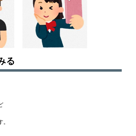
みる
ど
す。