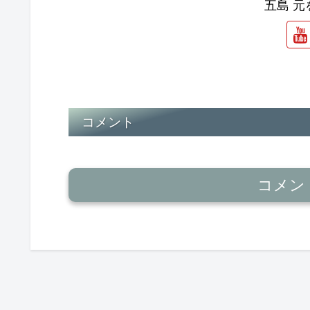
五島 
コメント
コメン