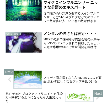
とを指します。バブル崩壊...
マイクロインフルエンサー ニッ
チな分野のエキスパート
専門性の高い知識を有する人インフルエ
ンサーとはSNSやブログなどでのフォロ
ワー数が多い人、いいねの数が付きやす
い人を指し、1つの投稿が影響力をもつ人
の事です。発言力が高いという事はマー
ケティングの観点から見れば、多くの需
メンタルの強さとは何か・・・
Uncategorized
要を喚起できる人とい...
2019年の新卒採用者が内定会社の人事か
らSNSでパワハラされて自殺したらしい
内定者専用のSNSで常時閲覧を義務付
け、自己啓発本の感想文を強要したあげ
く、「なめるなよ」とかやっちゃたみた
いです。この人事担当課長はすでに「元
課長」となっている...
アイデア商品探すならAmazonおススメ商
品 思わず欲しくなるグッズを見つける
初心者向け ブログアフィリエイトで月10
万円を稼げるようになったら人生変わっ
た