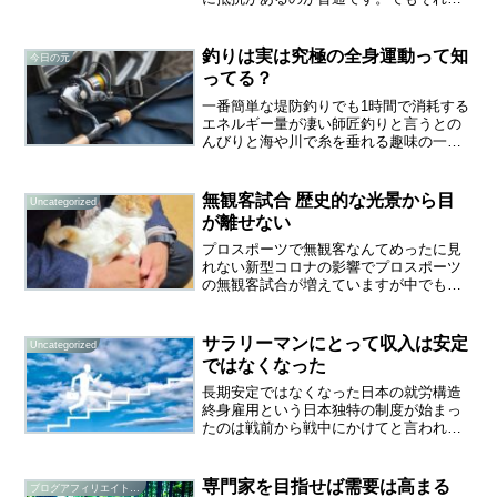
知識の吸収を止めてしまうのはあまりに
ももったいない・・・特に最新の情報と
いうのは常に耳を傾けていないとすぐに
釣りは実は究極の全身運動って知
今日の元
追いつけなくなります。...
ってる？
一番簡単な堤防釣りでも1時間で消耗する
エネルギー量が凄い師匠釣りと言うとの
んびりと海や川で糸を垂れる趣味の一つ
と思われがちです。確かに趣味の王道と
呼ばれる釣りですが、実はウォーキング
やジョギングにも劣らないほどのスゴイ
無観客試合 歴史的な光景から目
Uncategorized
運動量があります。釣り...
が離せない
プロスポーツで無観客なんてめったに見
れない新型コロナの影響でプロスポーツ
の無観客試合が増えていますが中でも僕
が注目しているのが大相撲です。おそら
く60年の人生で初めての映像です。興行
収入は激減でしょうが視聴率は上がって
サラリーマンにとって収入は安定
Uncategorized
いるらしいです。めった...
ではなくなった
長期安定ではなくなった日本の就労構造
終身雇用という日本独特の制度が始まっ
たのは戦前から戦中にかけてと言われて
います。元々は国が労働者を安定的に働
かせるために推奨した施策です。会社が
労働者を入社から定年まで雇い続けるこ
専門家を目指せば需要は高まる
ブログアフィリエイト研究