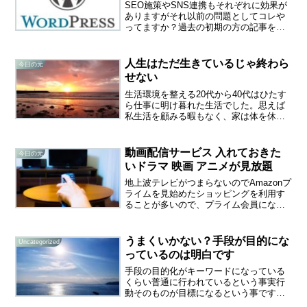
SEO施策やSNS連携もそれぞれに効果が
ありますがそれ以前の問題としてコレや
ってますか？過去の初期の方の記事を見
直してみると、今とずいぶん違うなとい
う、突っ込みどころ満載の恥ずかしくな
るような記事ばかりでした。特に初期の
人生はただ生きているじゃ終わら
今日の元
50記事は今思えば目...
せない
生活環境を整える20代から40代はひたす
ら仕事に明け暮れた生活でした。思えば
私生活を顧みる暇もなく、家は体を休め
る場所でしかありませんでした。50代に
なり、仕事人間としての終着が見え始め
ると、その先を考えるようになりまし
動画配信サービス 入れておきた
今日の元
た。この頃には、両親...
いドラマ 映画 アニメが見放題
地上波テレビがつまらないのでAmazonプ
ライムを見始めたショッピングを利用す
ることが多いので、プライム会員になっ
たらついでに動画も見れるという事で抵
抗なくお得感もあります。ちなみに料金
は月500円です。有料テレビといえば
うまくいかない？手段が目的にな
Uncategorized
WOWOWの月額料...
っているのは明白です
手段の目的化がキーワードになっている
くらい普通に行われているという事実行
動そのものが目標になるという事です
が、日常的に起こっているといえます。