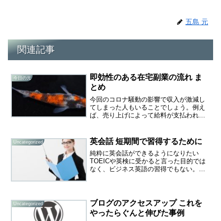
五島 元
関連記事
即効性のある在宅副業の流れ ま
今日の元
とめ
今回のコロナ騒動の影響で収入が激減し
てしまった人もいることでしょう。例え
ば、売り上げによって給料が支払われる
業界タクシー業界などは乗客が半減して
いると聞きますし、アルバイトも出勤制
限や解雇になるケースもあるようです。
英会話 短期間で習得するために
Uncategorized
共働きの主婦のパートも厳...
純粋に英会話ができるようになりたい
TOEICや英検に受かると言った目的では
なく、ビジネス英語の習得でもない。海
外に行った時に不自由しない会話スキル
があればいい。僕と同じような動機で英
語を学びたいと考えているなら、どうや
るのが最短でしょうか。...
ブログのアクセスアップ これを
Uncategorized
やったらぐんと伸びた事例