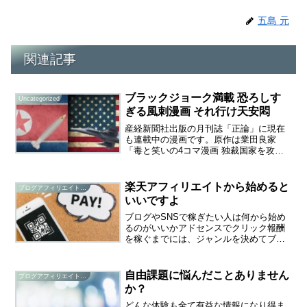
五島 元
関連記事
ブラックジョーク満載 恐ろしす
Uncategorized
ぎる風刺漫画 それ行け天安悶
産経新聞社出版の月刊誌「正論」に現在
も連載中の漫画です。原作は業田良家
「毒と笑いの4コマ漫画 独裁国家を攻め
まくる！」という副題がついています。
登場人物がヤバすぎる！ｗｗｗ天安
悶・・・独裁国家 大華国の元国家主席ト
楽天アフィリエイトから始めると
ブログアフィリエイト研究
ランプタワー大統領・・・米...
いいですよ
ブログやSNSで稼ぎたい人は何から始め
るのがいいかアドセンスでクリック報酬
を稼ぐまでには、ジャンルを決めてブロ
グを立ち上げ、ひたすら記事を書いてア
ドセンスの審査を通過させないと始まり
ません。最近は審査も厳しくなっている
自由課題に悩んだことありません
ブログアフィリエイト研究
と言います。審査さえ通...
か？
どんな体験も全て有益な情報になり得ま