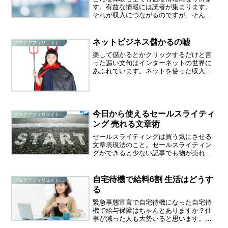
す。有益な情報には読者が集まります。
それが収入につながるのですが、そんな
に書くネタがないというのが悩みのタネ
です。みんなが欲しい人気情報には集客
されやすい理由があります。この場合の
ネットビジネス儲かるの嘘
ブログアフィリエイト研究
集客とはネット上でアクセ...
楽して儲かるとかクリックするだけと言
った謳い文句はインターネットの世界に
あふれています。ネットを使った収入の
得方にそんな魔法みたいな方法は存在し
ないという事だけは間違いありません。
儲かる 稼げるという言葉に騙されないた
めにもちゃんとした知識...
今日から使えるセールスライティ
ブログアフィリエイト研究
ング 売れる文章術
セールスライティングは買う気にさせる
文章表現法のこと。セールスライティン
グができると少ない記事でも物が売れま
す。無価値のものに価値を与えることも
可能です。問題解決型はセールスの最大
の武器生の営業場面ではこの流れを作り
自宅待機で給料6割 生活はどうす
ブログアフィリエイト研究
上げることがセールスの基...
る
緊急事態宣言で自宅待機になった自宅待
機で給与保障はちゃんとありますか？仕
事が減った人も大勢いると思います。リ
モートワークできない職種で働く人は給