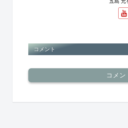
五島 
コメント
コメン