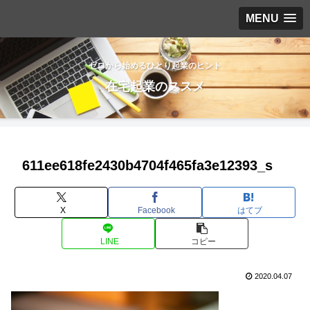
MENU
ゼロから始めるひとり起業のヒント
在宅起業のススメ
611ee618fe2430b4704f465fa3e12393_s
X
Facebook
はてブ
LINE
コピー
2020.04.07