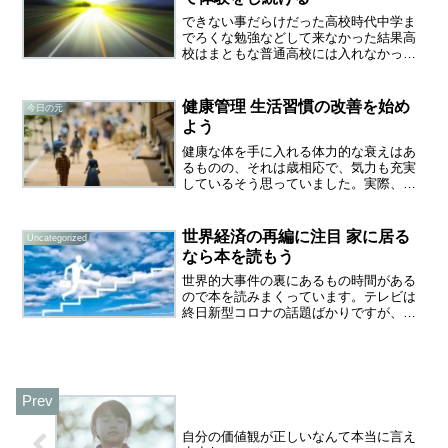
できない事だらけだった高校時代中学ま
でろくな勉強などして来なかった結果高
校はまともな普通高校には入れなかった
んです。家が農家だとか、そういう訳で
はなく、僕が選んだのが農業高校でし
た。なんで？子供ながらの戦略っていう
健康管理 生活習慣の改善を始め
今日の元
か、まともに戦っても無理だ...
よう
健康な体を手に入れる体力的な衰えはあ
るものの、それは歳相応で、気力も充実
しているそう思っていました。実際、体
に不調も感じていなかったのです。定期
健診でメタボと高血圧と診断されまし
た。メタボはこの4～5年、毎年言われ続
世界経済の再編に注目 家に居る
Uncategorized
けていたのであまり気に留...
なら本を読もう
世界的大事件の裏にあるもの時間がある
ので本を読みまくっています。テレビは
終日新型コロナの話題ばかりですが、確
かに大事件ではありますが情報が偏って
いる気がしませんか？そんな中でこの本
見つけました。新型肺炎、経済崩壊、軍
事クーデターでさよなら習...
自分の価値観が正しいなんて本当に言え