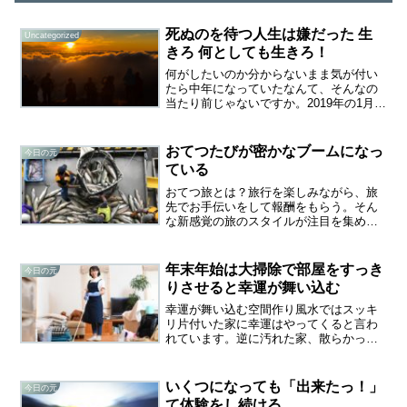
死ぬのを待つ人生は嫌だった 生
Uncategorized
きろ 何としても生きろ！
何がしたいのか分からないまま気が付い
たら中年になっていたなんて、そんなの
当たり前じゃないですか。2019年の1月
19日にはてなブログに投稿された40歳の
人の記事が話題になっています。進学校
が何なのかもよく分からなかったが、言
おてつたびが密かなブームになっ
今日の元
われるままに頑張...
ている
おてつ旅とは？旅行を楽しみながら、旅
先でお手伝いをして報酬をもらう。そん
な新感覚の旅のスタイルが注目を集めて
います。例えば、 温泉旅館の手伝いをし
て、宿泊費や食費を浮かす 農園の収穫を
お手伝い 水産加工場でちりめんじゃこの
年末年始は大掃除で部屋をすっき
今日の元
加工を手伝う等々人...
りさせると幸運が舞い込む
幸運が舞い込む空間作り風水ではスッキ
リ片付いた家に幸運はやってくると言わ
れています。逆に汚れた家、散らかった
部屋は厄だらけで金運も逃げてしまうそ
うです。空きスペースをつくればそこに
幸運が入り込み、金運もアップするので
いくつになっても「出来たっ！」
今日の元
す。1年間で溜った不用品...
て体験をし続ける