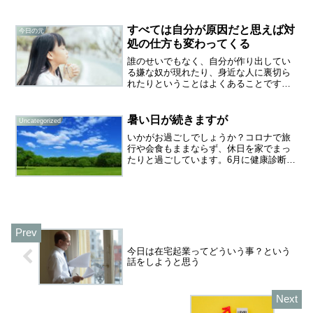
スーツも秋冬物から春夏物に衣替えのシ
ーズンですし・・・この時期のクリーニ
ング店はお客が並んでいて待たされるん
すべては自分が原因だと思えば対
今日の元
ですよ外出自粛の時期に...
処の仕方も変わってくる
誰のせいでもなく、自分が作り出してい
る嫌な奴が現れたり、身近な人に裏切ら
れたりということはよくあることです。
これって、そういう人が悪い、そうなっ
た人が変わったんだと思いがちです。で
も多くの場合、原因は自分にある場合が
暑い日が続きますが
Uncategorized
多いです。自分が周囲にど...
いかがお過ごしでしょうか？コロナで旅
行や会食もままならず、休日を家でまっ
たりと過ごしています。6月に健康診断で
メタボと診断されました。前からです
が、在宅が続いてオーバー2キロになり、
かかりつけの病院にも行けず、血圧の薬
がなくなって要注意の値...
今日は在宅起業ってどういう事？という
話をしようと思う