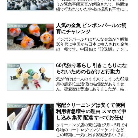
うか緊急事態宣言が解除されて、時間短
縮で行われていた学校の授業も平常に戻
りつつあるようです。一方、自粛生活に
疲れた人々が日差しを求めて外へ出かけ
始める中、世界中で感染の再拡大が報じ
人気の金魚 ピンポンパールの飼
Uncategorized
られています。再び自粛要...
育にチャレンジ
ピンポンパールとはどんな金魚か？昭和
30年代に中国から日本に輸入された金魚
の一種です。中国名は「珍珠鱗」チンシ
ュリンと読みます。体長は成魚で４～５
ｃｍ、真ん丸のピンポン玉のような体型
と真珠のような鱗から日本ではピンポン
60代独り暮らし 引きこもりにな
今日の元
パールの名が付きました...
らないための心がけと行動力
気が付けば一人のまま来てしまった62歳
男の超多忙生活僕は結婚歴がありませ
ん。恋愛歴は普通にありましたが、結婚
には至りませんでした。良かったか悪か
ったかと言えばどちらとも言えません。
ただ、1人で生きていく事に不安もない
宅配クリーニングは安くて便利
Uncategorized
し、それなりに楽しめてい...
利用者急増中の理由 スマホで申
し込み 集荷 配達 すべてお任せ
クリーニング店の繁忙期は3月～5月です
冬物のコートやダウンジャケットなど、
この時期に一気に出す家庭が多いですね