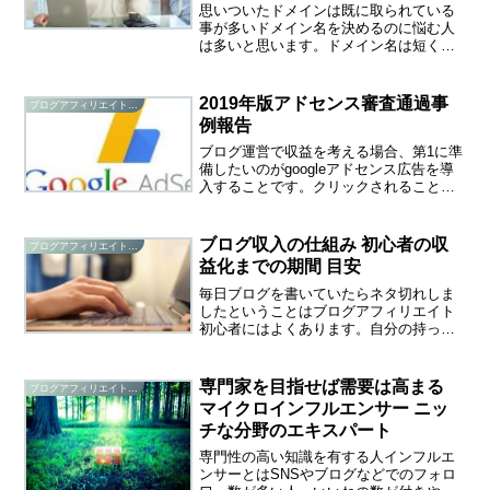
思いついたドメインは既に取られている
事が多いドメイン名を決めるのに悩む人
は多いと思います。ドメイン名は短くて
覚えやすいのがベスト文章に意味がある
方が覚えられやすいシンプルでカッコい
いほうがいいけどいいドメインは既に取
2019年版アドセンス審査通過事
ブログアフィリエイト研究
られていてなかなか登録で...
例報告
ブログ運営で収益を考える場合、第1に準
備したいのがgoogleアドセンス広告を導
入することです。クリックされることで
収入が発生する広告を自ブログに貼り付
ける事ができるようになります。広告内
容はgoogleが掲載内容にマッチした広告
ブログ収入の仕組み 初心者の収
ブログアフィリエイト研究
を自動で配...
益化までの期間 目安
毎日ブログを書いていたらネタ切れしま
したということはブログアフィリエイト
初心者にはよくあります。自分の持って
いるネタなどたかが知れていますから、
すぐネタ切れするのはしょうがない。け
れど、収益を狙うなら記事は書き続けな
専門家を目指せば需要は高まる
ブログアフィリエイト研究
ければならないのです。そ...
マイクロインフルエンサー ニッ
チな分野のエキスパート
専門性の高い知識を有する人インフルエ
ンサーとはSNSやブログなどでのフォロ