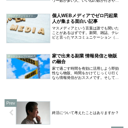
ワー数が多い人、いいねの数が付きやす
い人を指し、1つの投稿が影響力をもつ人
の事です。発言力が高いという事はマー
ケティングの観点から見れば、多くの需
個人WEBメディアでゼロ円起業
ブログアフィリエイト研究
要を喚起できる人とい...
人が集まる面白い記事
マスメディアという言葉は誰でも聞いた
ことがあるはずです。新聞、雑誌、テレ
ビと言ったマスコミュニケーション（マ
スコミ）を利用して一般大衆に情報を提
供する媒体のことです。情報発信といえ
ばマスメディアが9割以上を占める従来の
家で出来る副業 情報発信と物販
構造に変化が現れたのは...
ネットショップの始め方
の融合
家で過ごす時間を有効に活用しよう即効
性なら物販、時間をかけてじっくり行く
なら情報発信がおススメです。そして、
将来的にはこの二つを並行していくのが
理想です。ネット物販にもいろいろな手
法があります。情報発信でも同じで、段
階を追って進めていく必要...
終活について考えたことはありますか？