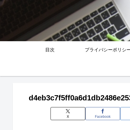
目次
プライバシーポリシ
d4eb3c7f5ff0a6d1db2486e25
X
Facebook