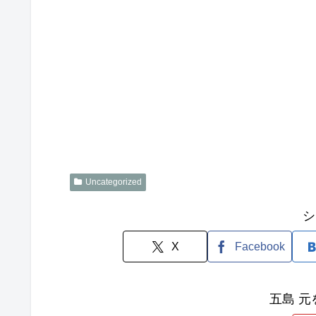
Uncategorized
シ
X
Facebook
五島 