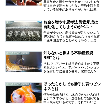
基礎年金と厚生年金合わせてもらえる金
額は自分で調べるしかない平均金額を書
いている記事がありますが、それは無意
味です。なぜなら、団塊世代の人達の受
給額は多いからです。もっと詳しく書い
てあるのが次の引用記事です。これから
お金を増やす思考法 資産形成は
実践編
先、若い世代ほどもらえる...
自動化してしまうのがベスト
年金が少ない、老後資金が足りないなら
1000円からでも投資を始めようまず投資
口座を開設することやろうやろうと思っ
ているうちは、なにもしていないのと変
わりありません。そこで僕が最初にやっ
たことは証券会社の口座を作ることでし
知らないと損する不動産投資
株式 投資信託 資産運用
た。そして最初は3千...
REITとは
それでもアパート経営始めますか？不動
産収入というと、アパートやマンション
を保有して居住者を募り、家賃収入を得
るというのが真っ先に浮かびます。ま
ず、初期投資が莫大です。新築なら勿論
のこと、中古物件でも数千万単位で購入
ほったらかしでも勝手に育つビジ
株式 投資信託 資産運用
資金が必要です。また、借り...
ネスとは
何かを始めるけど、継続できない人向け
ビジネスするぞと一念発起して始めても
中々続かないものです。それでいいと僕
は思っています。うまくいかないからや