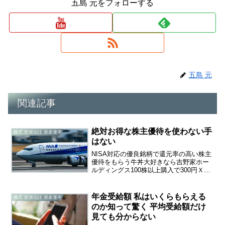
五島 元をフォローする
五島 元
関連記事
絶対お得な株主優待を使わない手
株式 投資信託 資産運用
はない
NISA対応の優良銘柄で還元率の高い株主
優待をもらう牛丼大好きなら吉野家ホー
ルディングス100株以上購入で300円Ｘ10
枚つづりの無料券が年2回もらえる。おも
ちゃ好きならタカラトミー100株購入で保
有期間に応じて通販サイトでの購入が最
年金受給額 私はいくらもらえる
株式 投資信託 資産運用
大40...
のか知って驚く 平均受給額だけ
見ても分からない