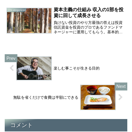
めるのではなく、一生付き合っていけ
る。そんなスタンスでできる起業もあり
資本主義の仕組み 収入の1部を投
Uncategorized
ます。体力も気力もあまり気...
資に回して成長させる
負けない投資のやり方最強の答えは投資
信託資金を投資のプロであるファンドマ
ネージャーに運用してもらう。基本的に
ほったらかしでいい。株価のチェックも
必要なし。初心者でも安心投資に関する
知識もいらない。まとまった資金がなく
てもネット証券で積み立て...
楽しむ事こそが生きる目的
無駄を省くだけで食費は半額にできる
コメント