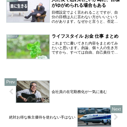
今日の元
リットといえるかもし...
がゆがめられる場合もある
目標設定でよく言われることですが、自
分の目標は人に言わない方がいいという
のがあります。なぜかと言うと、否定さ
れたくない為に人が気に入るような目標
を立ててしまうからです。本来、自分の
ためにあるはずの目標や願望が、誰かの
ライフスタイル お金 仕事 まとめ
今日の元
眼にどう映っているかを人...
これまでに書いてきた内容をまとめてみ
たいと思います。勿論、個々人の生き方
ですから、すべては自由、自己責任で
す。色々試してみて、自分に合ったスタ
イルを見つけるヒントになればいいと思
っています。一つだけ言いたいのは、人
生は前向きに生きるべきだと...
会社員の在宅勤務化が一気に進む
絶対お得な株主優待を使わない手はない