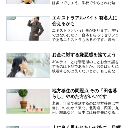
は多いでしょう。学校でやらされた勉強
の記憶は、もう思い出したくもないし、
いまさらなんで勉強なんかと思う人も沢
山いる。でも、大人になってから大学に
エキストラアルバイト 有名人に
実践編
入ったり、語学を学び始め...
会えるかも
エキストラという仕事があります。主役
ではないにせよ、台本もらってセリフま
であるエキストラもあるのです。映画や
ドラマ、ＣＭ、最近ではネットドラマの
仕事もあり、募集の場は広がっていると
言います。スキルは要らないのか？特に
お金に対する嫌悪感を捨てよう
Uncategorized
能力を求められることはあ...
ギルティ―とは罪悪感のことお金の話を
するのは下品であるとか、お金ばかりに
執着するのは良くないとか。もしあなた
がそう思うタイプの人であれば、お金持
ちにはなれないかもしれません。若いこ
ろの僕がそうでした。結果とは行動の証
しです。何もしなければ結...
地方移住の問題点 その「田舎暮
今日の元
らし」やめた方がいいです
老後、年金で生活するのに地方移住は本
当にいいのか？東北、北海道、四国、九
州、離島など、日本には移住先になる場
所が多くあります。田舎暮らしのメリッ
ト 物価が安い 自然に恵まれていて暮らし
やすい生活費が抑えられるのは大きなメ
人に良く思われたいが為に、目標