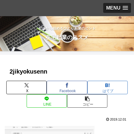
MENU
ゼロから始めるひとり起業のヒント
在宅起業のススメ
2jikyokusenn
X
Facebook
はてブ
LINE
コピー
2019.12.01