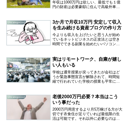
年収は1000万円は欲しい、最低でも１億
円の財産は必要豪邸に住んで高級外車を
乗り回したい会社を興して成功しないと
生まれてきた意味がないひとかどの人物
として評価されたいこれらの言葉の前に
3か月で月収10万円 安定して収入
Uncategorized
は「俺が」という前提...
を生み続ける資産ブログの作り方
今よりも収入を上げたいと思う人が始め
ているネットビジネスの正攻法とは空き
時間でできる副業を始めたいパソコン初
心者でもネットで稼ぎたい経験も無いし
知識もないけどネットビジネスにチャレ
ンジしたい、でも不安もある期待や希望
実はリモートワーク、自粛が嬉し
Uncategorized
を持ちながらも不安を抱え...
い人もいる
学校は通常授業が戻ってきたが会社はど
うか緊急事態宣言が解除されて、時間短
縮で行われていた学校の授業も平常に戻
りつつあるようです。一方、自粛生活に
疲れた人々が日差しを求めて外へ出かけ
始める中、世界中で感染の再拡大が報じ
老後2000万円必要？本当はこう
Uncategorized
られています。再び自粛要...
いう事だった
2000万円用意するより月5万稼げる方が大
切です衣食住が足りていれば最低限の生
活は可能です。それ以外に必要なのは医
療費、娯楽でしょうか。老後2000万円必
要というのは金融庁が単純計算だけで割