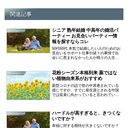
関連記事
シニア 熟年結婚 中高年の婚活パ
Uncategorized
ーティー お見合いパーティー情
報を探すならコレ
50代60代 本気で結婚したい人のためのお
見合いをサポート仕事や諸々の事情で出
会いに恵まれなかった人が残りの人生を
共に楽しく暮らすパートナーが欲しいと
思っている人は多いようです。もし自宅
で倒れても誰にも発見されずに孤独死を
花粉シーズン本格到来 薬ではな
Uncategorized
迎えたり、看病して...
い植物由来系がおすすめ
新型コロナの話で世の中席巻されている
感じですが、すでに発生源とされる中国
では収束に向かっていると言われていま
す。少しでも早い収束宣言を期待してい
ます。インフルやコロナなどのウイルス
流行だけでなく、季節は3月、花粉のシー
ハードルが高すぎると、きつくな
ズンが来ています。マス...
Uncategorized
いですか？
幸福に対する期待が大きくないですか？