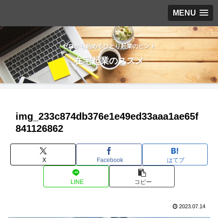
MENU
ゼロから始めるひとり起業のヒント
在宅起業のススメ
img_233c874db376e1e49ed33aaa1ae65f
841126862
X
Facebook
はてブ
LINE
コピー
2023.07.14