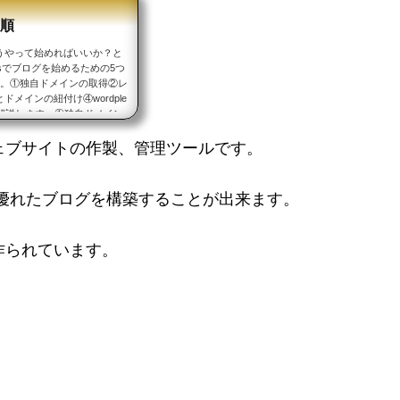
手順
うやって始めればいいか？と
ssでブログを始めるための5つ
う。①独自ドメインの取得②レ
メインの紐付け④wordple
解説します。①独自ドメイン
り当てられた長いアドレスで
たる部分を言います。簡単に言
るウェブサイトの作製、管理ツールです。
優れたブログを構築することが出来ます。
で作られています。