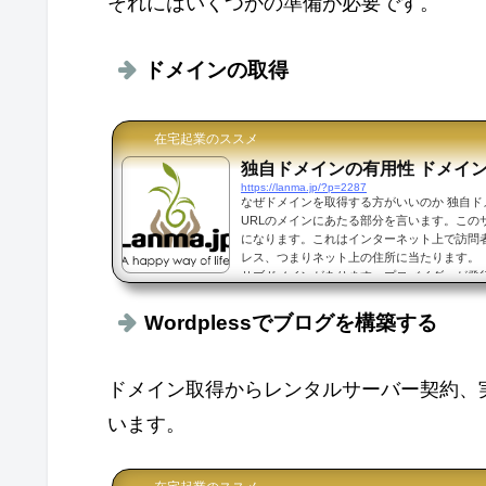
それにはいくつかの準備が必要です。
ドメインの取得
在宅起業のススメ
独自ドメインの有用性 ドメイ
https://lanma.jp/?p=2287
なぜドメインを取得する方がいいのか 独自
URLのメインにあたる部分を言います。このサイ
になります。これはインターネット上で訪問
レス、つまりネット上の住所に当たります。
サブドメインがあります。プロバイダーが発
のつけたいアドレスを加えて表示するものを
えば、NTTのocn.ne.jpというアドレスの後ろ
Wordplessでブログを構築する
ドメインです。誰...
ドメイン取得からレンタルサーバー契約、
います。