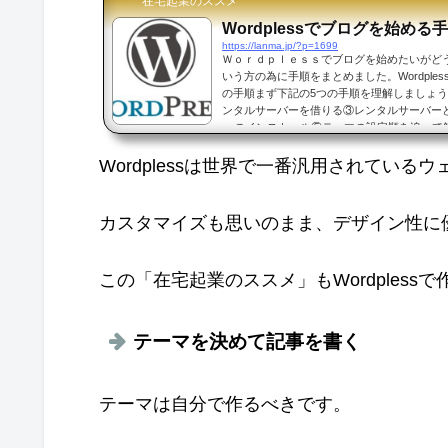
在宅起業のススメ
Wordplessでブログを始める
https://lanma.jp/?p=1699
Ｗｏｒｄｐｌｅｓｓでブログを始めたいがど
いう方の為に手順をまとめました。Wordple
の手順まず下記の5つの手順を理解しましょ
ンタルサーバーを借りる③レンタルサーバーとド
ssのインストール⑤テーマの設定順を追って
の取得独自ドメインとはプロバイダーから割
はなくオリジナルで作る際の名前の1部に当
Wordplessは世界で一番汎用されてい
えば、,com ne.jp co,jp などの事です。...
カスタマイズも思いのまま、デザイン性に
この「在宅起業のススメ」もWordpless
テーマを決めて記事を書く
テーマは自分で作るべきです。